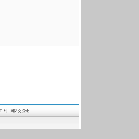
卫 处
|
国际交流处