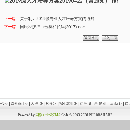
2019级人才培养方案20190422（含通知）.rar
学年第一学期期末集中考试安排的通知
[12-24]
期期末考试安排表
[12-24]
上一篇：
关于制订2019级专业人才培养方案的通知
下一篇：
国民经济行业分类和代码(2017).doc
返回首页
关闭页面
办公室
|
监察审计室
|
人 事 处
|
教务处
|
招生就业处
|
财 务 处
|
基 建 处
|
后 勤 处
|
保 
Powered by
国微企业级CMS
Code © 2003-2026
PHP168SHARP