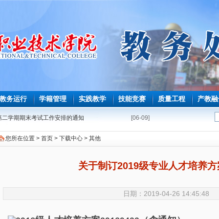
教务运行
学籍管理
实践教学
技能竞赛
质量工程
产教融
学年第二学期期末考试工作安排的通知
[06-09]
第二学期必修课程重修教学与考试安排表
[05-08]
您所在位置 >
首页
>
下载中心
>
其他
能力测试安排表
[04-22]
修课程补学分教学与考试安排表
[04-16]
关于制订2019级专业人才培养
毕业生必修课、选修课程补学分报考的通知
[04-02]
育师范生免试认定教师资格证工作的通知
[03-25]
日期：2019-04-26 14:45:48
期课程补考考试安排表
[03-18]
学年第一学期课程补考工作的通知
[03-09]