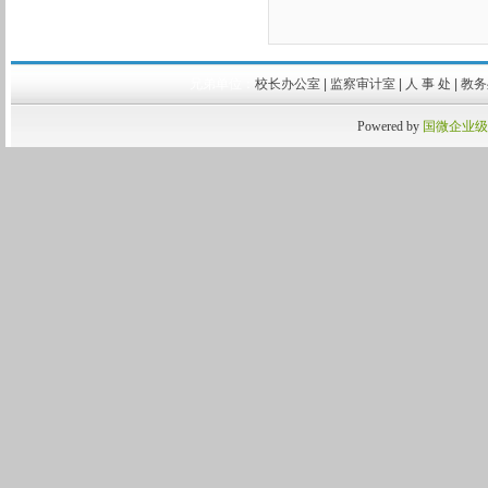
兄弟单位：
校长办公室
|
监察审计室
|
人 事 处
|
教
Powered by
国微企业级