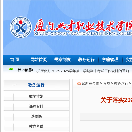
首 页
网站首页
规章制度
教务运行
学籍管理
实
校内信息:
·
关于做好2025-2026学年第二学期期末考试工作安排的通知
·
2025-2026 学年度第二学期必修课程重修教学与考试安排表
您所在位置 >
首页
>
教务运行
>
教务运行
·
2026年师范生教育教学能力测试安排表
·
2026届及往届毕业生必修课程补学分教学与考试安排表
教学计划
关于落实20
·
关于做好2026届及往届毕业生必修课、选修课程补学分报考
课程安排
·
关于做好2026届学前教育师范生免试认定教师资格证工作的
选修课
·
2025-2026学年第一学期课程补考考试安排表
校内考试
·
关于做好2025-2026学年第一学期课程补考工作的通知