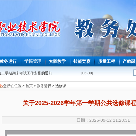
教务运行
学籍管理
实践教学
技能竞赛
质量工程
产教融
学年第二学期期末考试工作安排的通知
[06-09]
第二学期必修课程重修教学与考试安排表
[05-08]
您所在位置 >
首页
>
教务运行
>
选修课
能力测试安排表
[04-22]
修课程补学分教学与考试安排表
[04-16]
关于2025-2026学年第一学期公共选修
毕业生必修课、选修课程补学分报考的通知
[04-02]
育师范生免试认定教师资格证工作的通知
[03-25]
日期：2025-09-12 11:28:31
期课程补考考试安排表
[03-18]
学年第一学期课程补考工作的通知
[03-09]