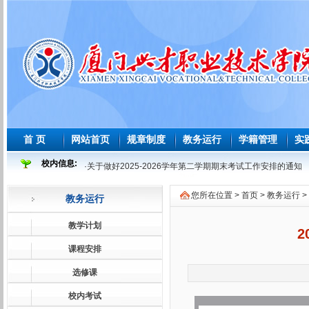
首 页
网站首页
规章制度
教务运行
学籍管理
实
校内信息:
·
关于做好2025-2026学年第二学期期末考试工作安排的通知
·
2025-2026 学年度第二学期必修课程重修教学与考试安排表
您所在位置 >
首页
>
教务运行
>
教务运行
·
2026年师范生教育教学能力测试安排表
·
2026届及往届毕业生必修课程补学分教学与考试安排表
教学计划
2
·
关于做好2026届及往届毕业生必修课、选修课程补学分报考
课程安排
·
关于做好2026届学前教育师范生免试认定教师资格证工作的
选修课
·
2025-2026学年第一学期课程补考考试安排表
校内考试
·
关于做好2025-2026学年第一学期课程补考工作的通知