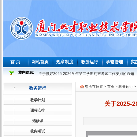
首 页
网站首页
规章制度
教务运行
学籍管理
实
校内信息:
·
关于做好2025-2026学年第二学期期末考试工作安排的通知
·
2025-2026 学年度第二学期必修课程重修教学与考试安排表
您所在位置 >
首页
>
教务运行
>
教务运行
·
2026年师范生教育教学能力测试安排表
·
2026届及往届毕业生必修课程补学分教学与考试安排表
教学计划
关于2025
·
关于做好2026届及往届毕业生必修课、选修课程补学分报考
课程安排
·
关于做好2026届学前教育师范生免试认定教师资格证工作的
选修课
·
2025-2026学年第一学期课程补考考试安排表
校内考试
·
关于做好2025-2026学年第一学期课程补考工作的通知