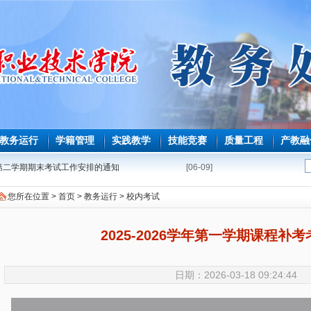
教务运行
学籍管理
实践教学
技能竞赛
质量工程
产教融
学年第二学期期末考试工作安排的通知
[06-09]
第二学期必修课程重修教学与考试安排表
[05-08]
您所在位置 >
首页
>
教务运行
>
校内考试
能力测试安排表
[04-22]
修课程补学分教学与考试安排表
[04-16]
2025-2026学年第一学期课程补
毕业生必修课、选修课程补学分报考的通知
[04-02]
育师范生免试认定教师资格证工作的通知
[03-25]
日期：2026-03-18 09:24:44
期课程补考考试安排表
[03-18]
学年第一学期课程补考工作的通知
[03-09]