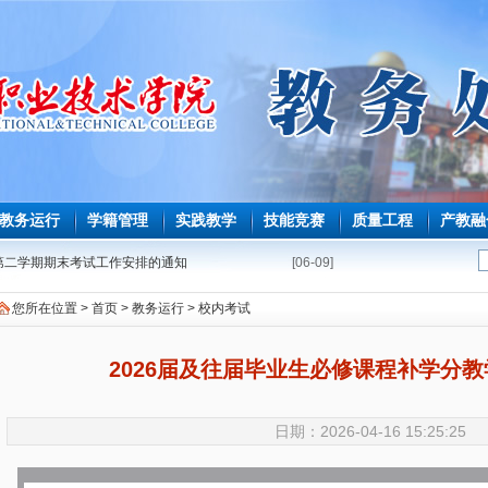
教务运行
学籍管理
实践教学
技能竞赛
质量工程
产教融
学年第二学期期末考试工作安排的通知
[06-09]
第二学期必修课程重修教学与考试安排表
[05-08]
您所在位置 >
首页
>
教务运行
>
校内考试
能力测试安排表
[04-22]
修课程补学分教学与考试安排表
[04-16]
2026届及往届毕业生必修课程补学分
毕业生必修课、选修课程补学分报考的通知
[04-02]
育师范生免试认定教师资格证工作的通知
[03-25]
日期：2026-04-16 15:25:25
期课程补考考试安排表
[03-18]
学年第一学期课程补考工作的通知
[03-09]