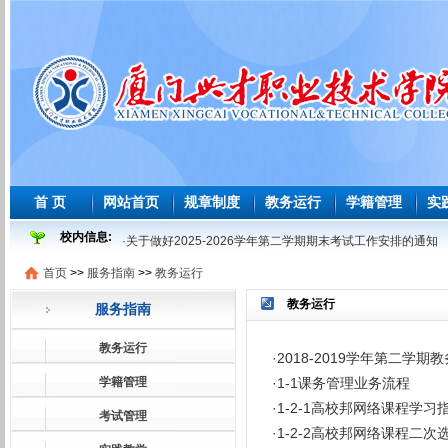
首 页
网站首页
规章制度
教务运行
学籍管理
实
校内信息:
·
关于做好2025-2026学年第二学期期末考试工作安排的通知
·
2025-2026 学年度第二学期必修课程重修教学与考试安排表
首页
>>
服务指南
>>
教务运行
·
2026年师范生教育教学能力测试安排表
教务运行
服务指南
·
2026届及往届毕业生必修课程补学分教学与考试安排表
教务运行
·
关于做好2026届及往届毕业生必修课、选修课程补学分报考
·
2018-2019学年第二学
·
关于做好2026届学前教育师范生免试认定教师资格证工作的
学籍管理
·
1-1课务管理业务流程
·
1-2-1高校邦网络课程学习
·
2025-2026学年第一学期课程补考考试安排表
考试管理
·
1-2-2高校邦网络课程二次
·
关于做好2025-2026学年第一学期课程补考工作的通知