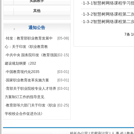
实践教学
·
1-3-1智慧树网络课程学习
·
关于公布2025-2026学年第一学期期末集中考试安排的通知
其他
·
2025-2026学年第一学期期末考试安排表
·
1-3-2智慧树网络课程第
·
1-3-2智慧树网络课程第二
通知公告
7条 1
·
转发：教育部职业教育发展中
[05-08]
心：关于印发《职业教育教
·
中共中央 国务院印发《教育强国
[02-15]
建设规划纲要（202
·
中国教育现代化2035
[03-01]
·
国家职业教育改革实施方案
[03-01]
·
育部关于职业院校专业人才培养
[03-01]
方案制订工作的指导意见
·
教育部等六部门关于印发《职业
[02-25]
学校校企合作促进办法》
兄弟单位：
校长办公室
|
监察审计室
|
人 事 处
|
教