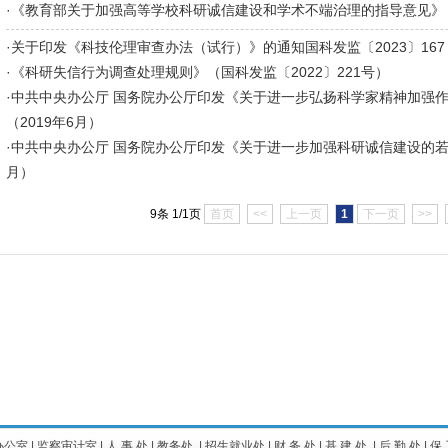
·
《教育部关于加强高等学校科研诚信建设和学术不端治理的指导意见》（
学年第一学期期末集中考试安排的通知
[12-24]
期期末考试安排表
[12-24]
·
关于印发《科技伦理审查办法（试行）》的通知国科发监〔2023〕167
·
《科研失信行为调查处理规则》（国科发监〔2022〕221号）
·
中共中央办公厅 国务院办公厅印发《关于进一步弘扬科学家精神加强
（2019年6月）
·
中共中央办公厅 国务院办公厅印发《关于进一步加强科研诚信建设的若干
月）
9条 1/1页
首页
<<
上一页
1
下一页
>>
办公室
|
监察审计室
|
人 事 处
|
教务处
|
招生就业处
|
财 务 处
|
基 建 处
|
后 勤 处
|
保 