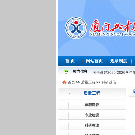
首 页
网站首页
规章制度
校内信息:
·
关于做好2025-2026
·
2025-2026 学年度
首页
>>
质量工程
>>
科研诚信
·
2026年师范生教育教学
质量工程
·
2026届及往届毕业生必
课程建设
·
关于做好2026届及往届
·
关于做好2026届学前教
专业建设
·
2025-2026学年第一学
科研教改
·
关于做好2025-2026