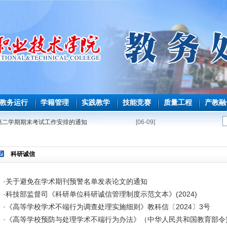
教务运行
学籍管理
实践教学
技能竞赛
质量工程
产教融
学年第二学期期末考试工作安排的通知
[06-09]
第二学期必修课程重修教学与考试安排表
[05-08]
能力测试安排表
[04-22]
科研诚信
修课程补学分教学与考试安排表
[04-16]
毕业生必修课、选修课程补学分报考的通知
[04-02]
·
关于避免在学术期刊预警名单发表论文的通知
育师范生免试认定教师资格证工作的通知
[03-25]
·
科技部监督司《科研单位科研诚信管理制度示范文本》(2024)
·
《高等学校学术不端行为调查处理实施细则》教科信〔2024〕3号
期课程补考考试安排表
[03-18]
·
《高等学校预防与处理学术不端行为办法》（中华人民共和国教育部令
学年第一学期课程补考工作的通知
[03-09]