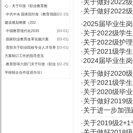
·
关于做好2022
心：关于印发《职业教育教
·
关于做好2022
·
中共中央 国务院印发《教育强国
[02-15]
·
2025届毕业生
建设规划纲要（202
·
中国教育现代化2035
[03-01]
·
关于2022级学
·
国家职业教育改革实施方案
[03-01]
·
关于2022级
·
育部关于职业院校专业人才培养
[03-01]
·
关于2021级学
方案制订工作的指导意见
·
2024届毕业生
·
教育部等六部门关于印发《职业
[02-25]
·
关于做好2020
学校校企合作促进办法》
·
关于2021级学
·
关于2020级毕
·
关于做好2019
·
关于进一步加强
·
关于2019级2
·
关于做好2018