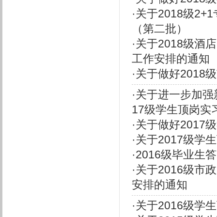
·
关于2018级2
（第二批）
·
关于2018级酒
工作安排的通知
·
关于做好201
·
关于进一步加强
17级学生顶岗实
·
关于做好2017
·
关于2017级
·
2016级毕业生
·
关于2016级市
安排的通知
·
关于2016级