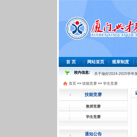
首 页
网站首页
规章制度
校内信息:
·
关于做好2024-2025
·
2024-2025学年第二
首页
>>
技能竞赛
>>
学生竞赛
·
2024-2025 学年度第
技能竞赛
·
2025届及往届毕业生必
教师竞赛
·
关于做好2025届及往届
·
2024-2025学年第一学
学生竞赛
·
关于做好2024-2025
通知公告
·
关于做好2024-2025