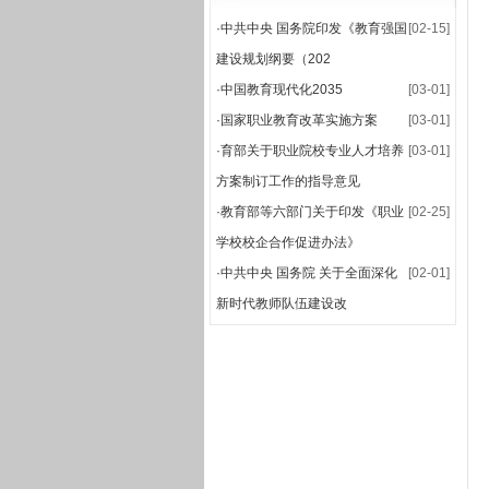
·
关于做好2024-2025
·
中共中央 国务院印发《教育强国
[02-15]
·
2024-2025学年第一学
建设规划纲要（202
·
中国教育现代化2035
[03-01]
·
国家职业教育改革实施方案
[03-01]
·
育部关于职业院校专业人才培养
[03-01]
方案制订工作的指导意见
·
教育部等六部门关于印发《职业
[02-25]
学校校企合作促进办法》
·
中共中央 国务院 关于全面深化
[02-01]
新时代教师队伍建设改