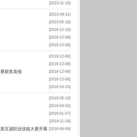
[2023-11-10]
[2023-09-11]
[2023-05-18]
[2019-12-10]
[2019-12-06]
[2019-12-06]
[2019-12-06]
[2019-12-06]
竞赛获奖喜报
[2019-12-06]
[2019-12-06]
[2019-10-23]
[2019-05-10]
[2019-04-02]
[2019-01-07]
[2018-11-29]
暨第五届职业技能大赛开幕
[2018-06-06]