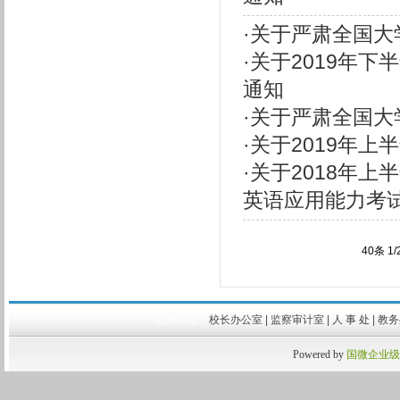
·
关于严肃全国大
·
关于2019年
通知
·
关于严肃全国大
·
关于2019年
·
关于2018年上
英语应用能力考
40条 1
兄弟单位：
校长办公室
|
监察审计室
|
人 事 处
|
教
Powered by
国微企业级