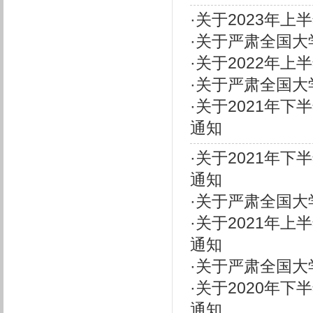
·
关于2023年
·
关于严肃全国大
·
关于2022年
·
关于严肃全国大
·
关于2021年下
通知
·
关于2021年下
通知
·
关于严肃全国大
·
关于2021年上
通知
·
关于严肃全国大
·
关于2020年下
通知