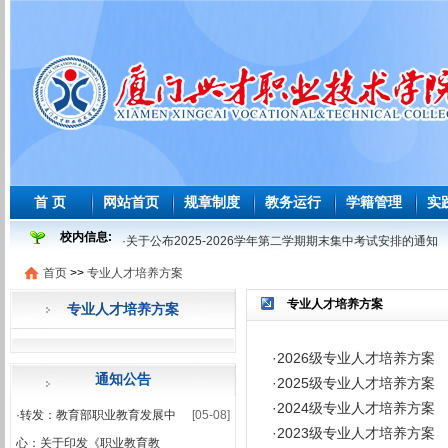
首 页
网站首页
规章制度
教务运行
学籍管理
实
校内信息:
·
关于公布2025-2026学年第二学期期末集中考试安排的通知
·
关于做好2025-2026学年第二学期期末考试工作安排的通知
首页
>>
专业人才培养方案
·
2025-2026 学年度第二学期必修课程重修教学与考试安排表
专业人才培养方案
专业人才培养方案
·
2026年师范生教育教学能力测试安排表
·
2026届及往届毕业生必修课程补学分教学与考试安排表
·
2026级专业人才培养方案
通知公告
·
关于做好2026届及往届毕业生必修课、选修课程补学分报考
·
2025级专业人才培养方案
·
2024级专业人才培养方案
·
关于做好2026届学前教育师范生免试认定教师资格证工作的
·
转发：教育部职业教育发展中
[05-08]
·
2023级专业人才培养方案
·
2025-2026学年第一学期课程补考考试安排表
心：关于印发《职业教育教