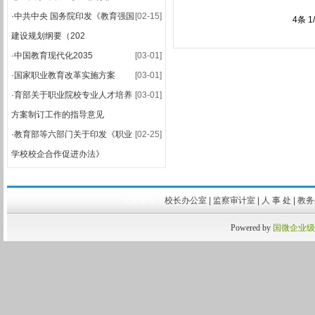
·
关于做好2025-2026学年第一学期课程补考工作的通知
·
中共中央 国务院印发《教育强国
[02-15]
4条 1
·
关于公布2025-2026学年第一学期期末集中考试安排的通知
建设规划纲要（202
·
中国教育现代化2035
[03-01]
·
国家职业教育改革实施方案
[03-01]
·
育部关于职业院校专业人才培养
[03-01]
方案制订工作的指导意见
·
教育部等六部门关于印发《职业
[02-25]
学校校企合作促进办法》
兄弟单位：
校长办公室
|
监察审计室
|
人 事 处
|
教
Powered by
国微企业级