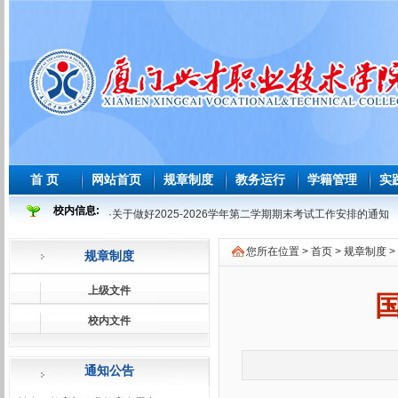
首 页
网站首页
规章制度
教务运行
学籍管理
实
校内信息:
·
关于做好2025-2026学年第二学期期末考试工作安排的通知
·
2025-2026 学年度第二学期必修课程重修教学与考试安排表
您所在位置 >
首页
>
规章制度
>
规章制度
·
2026年师范生教育教学能力测试安排表
·
2026届及往届毕业生必修课程补学分教学与考试安排表
上级文件
·
关于做好2026届及往届毕业生必修课、选修课程补学分报考
校内文件
·
关于做好2026届学前教育师范生免试认定教师资格证工作的
·
2025-2026学年第一学期课程补考考试安排表
通知公告
·
关于做好2025-2026学年第一学期课程补考工作的通知