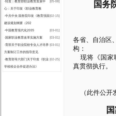
·
转发：教育部职业教育发展中
[05-08]
国务
·
关于公布2025-2026学年第一学期期末集中考试安排的通知
心：关于印发《职业教育教
·
2025-2026学年第一学期期末考试安排表
·
中共中央 国务院印发《教育强国
[02-15]
建设规划纲要（202
·
中国教育现代化2035
[03-01]
·
国家职业教育改革实施方案
[03-01]
各省、自治区
·
育部关于职业院校专业人才培养
[03-01]
构：
方案制订工作的指导意见
现将《国家
·
教育部等六部门关于印发《职业
[02-25]
真贯彻执行。
学校校企合作促进办法》
（此件公开
国