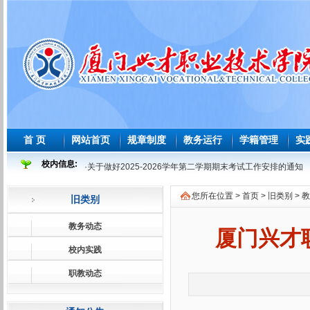
首 页
网站首页
规章制度
教务运行
学籍管理
实
校内信息:
·
关于做好2025-2026学年第二学期期末考试工作安排的通知
·
2025-2026 学年度第二学期必修课程重修教学与考试安排表
您所在位置 >
首页
>
旧类别
>
教
旧类别
·
2026年师范生教育教学能力测试安排表
·
2026届及往届毕业生必修课程补学分教学与考试安排表
教务动态
厦门兴才
·
关于做好2026届及往届毕业生必修课、选修课程补学分报考
校内实践
·
关于做好2026届学前教育师范生免试认定教师资格证工作的
职教动态
·
2025-2026学年第一学期课程补考考试安排表
·
关于做好2025-2026学年第一学期课程补考工作的通知