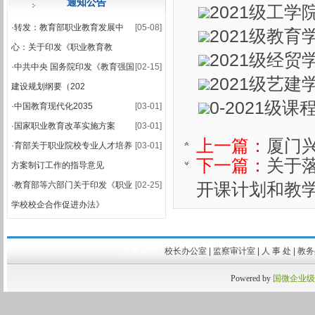
通知公告
2021级工学
·
关于公布2025-2026学年第一学期期末集中考试安排的通知
·
转发：教育部职业教育发展中
[05-08]
2021级教育
·
2025-2026学年第一学期期末考试安排表
心：关于印发《职业教育教
2021级经贸
·
中共中央 国务院印发《教育强国
[02-15]
2021级艺建
建设规划纲要（202
0-2021级
·
中国教育现代化2035
[03-01]
·
国家职业教育改革实施方案
[03-01]
上一篇：
厦门兴
·
育部关于职业院校专业人才培养
[03-01]
下一篇：
关于落
方案制订工作的指导意见
开课计划和教
·
教育部等六部门关于印发《职业
[02-25]
学校校企合作促进办法》
兄弟单位：
校长办公室
|
监察审计室
|
人 事 处
|
教
Powered by
国微企业级