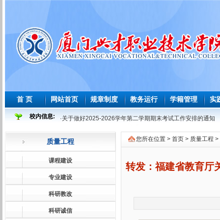
首 页
网站首页
规章制度
教务运行
学籍管理
实
校内信息:
·
关于做好2025-2026学年第二学期期末考试工作安排的通知
·
2025-2026 学年度第二学期必修课程重修教学与考试安排表
您所在位置 >
首页
>
质量工程
>
质量工程
·
2026年师范生教育教学能力测试安排表
·
2026届及往届毕业生必修课程补学分教学与考试安排表
课程建设
转发：福建省教育厅关
·
关于做好2026届及往届毕业生必修课、选修课程补学分报考
专业建设
·
关于做好2026届学前教育师范生免试认定教师资格证工作的
科研教改
·
2025-2026学年第一学期课程补考考试安排表
科研诚信
·
关于做好2025-2026学年第一学期课程补考工作的通知