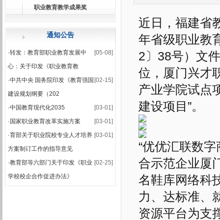
职业教育教学成果奖
·
关于公布2025-2026学年第一学期期末集中考试安排的通知
近日，福建省教
·
2025-2026学年第一学期期末考试安排表
通知公告
年省级职业教
·
转发：教育部职业教育发展中
[05-08]
2〕38号）文
心：关于印发《职业教育教
位，厦门兴才
·
中共中央 国务院印发《教育强国
[02-15]
产业学院试点
建设规划纲要（202
建设项目”。
·
中国教育现代化2035
[03-01]
·
国家职业教育改革实施方案
[03-01]
·
育部关于职业院校专业人才培养
[03-01]
“优优汇联数
方案制订工作的指导意见
合示范企业厦
·
教育部等六部门关于印发《职业
[02-25]
学校校企合作促进办法》
名鞋库网络科
力、达标准、
资源平台为支