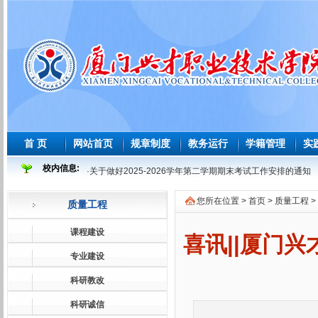
首 页
网站首页
规章制度
教务运行
学籍管理
实
校内信息:
·
关于做好2025-2026学年第二学期期末考试工作安排的通知
·
2025-2026 学年度第二学期必修课程重修教学与考试安排表
您所在位置 >
首页
>
质量工程
>
质量工程
·
2026年师范生教育教学能力测试安排表
·
2026届及往届毕业生必修课程补学分教学与考试安排表
课程建设
喜讯||厦门
·
关于做好2026届及往届毕业生必修课、选修课程补学分报考
专业建设
·
关于做好2026届学前教育师范生免试认定教师资格证工作的
科研教改
·
2025-2026学年第一学期课程补考考试安排表
科研诚信
·
关于做好2025-2026学年第一学期课程补考工作的通知