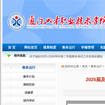
首 页
网站首页
规章制度
教务运行
学籍管理
实
校内信息:
·
关于做好2025-2026学年第二学期期末考试工作安排的通知
·
2025-2026 学年度第二学期必修课程重修教学与考试安排表
您所在位置 >
首页
>
教务运行
>
教务运行
·
2026年师范生教育教学能力测试安排表
·
2026届及往届毕业生必修课程补学分教学与考试安排表
教学计划
2025
·
关于做好2026届及往届毕业生必修课、选修课程补学分报考
课程安排
·
关于做好2026届学前教育师范生免试认定教师资格证工作的
选修课
·
2025-2026学年第一学期课程补考考试安排表
校内考试
·
关于做好2025-2026学年第一学期课程补考工作的通知