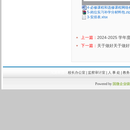
4-必修课程和选修课程网络修
5-岗位实习补学分材料包.zi
3-安排表.xlsx
上一篇：
2024-2025
下一篇：
关于做好关于做好2
兄弟单位：
校长办公室
|
监察审计室
|
人 事 处
|
教
Powered by
国微企业级