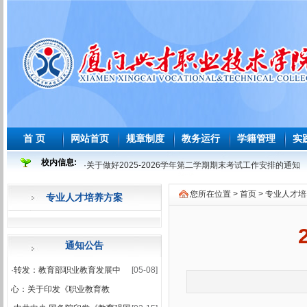
首 页
网站首页
规章制度
教务运行
学籍管理
实
校内信息:
·
关于做好2025-2026学年第二学期期末考试工作安排的通知
·
2025-2026 学年度第二学期必修课程重修教学与考试安排表
您所在位置 >
首页
>
专业人才培
专业人才培养方案
·
2026年师范生教育教学能力测试安排表
·
2026届及往届毕业生必修课程补学分教学与考试安排表
·
关于做好2026届及往届毕业生必修课、选修课程补学分报考
通知公告
·
关于做好2026届学前教育师范生免试认定教师资格证工作的
·
转发：教育部职业教育发展中
[05-08]
·
2025-2026学年第一学期课程补考考试安排表
心：关于印发《职业教育教
·
关于做好2025-2026学年第一学期课程补考工作的通知