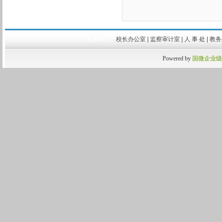
兄弟单位：
校长办公室
|
监察审计室
|
人 事 处
|
教
Powered by
国微企业级